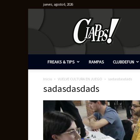
jueves, agosto 6, 2026
Clapps
FREAKS & TIPS
RAMPAS
CLUBDEFUN
Inicio
VUELVE CULTURA EN JUEGO
sadasdasdads
sadasdasdads