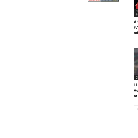
C
e
A
PA
ad
C
LL
Ve
ar