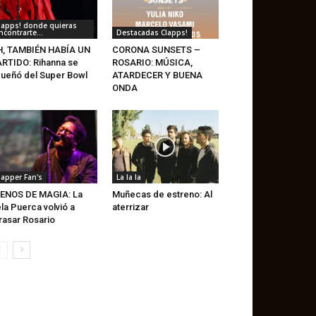
lapps! donde quieras
ncontrarte...
Destacadas Clapps!
H, TAMBIÉN HABÍA UN
CORONA SUNSETS –
RTIDO: Rihanna se
ROSARIO: MÚSICA,
ueñó del Super Bowl
ATARDECER Y BUENA
ONDA
lapper Fan's
La la la
ENOS DE MAGIA: La
Muñecas de estreno: Al
la Puerca volvió a
aterrizar
rasar Rosario