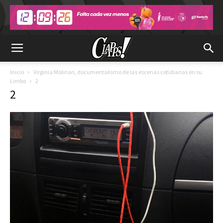
Inicio
Virginia Molinari, documentalismo de las escenas cotidianas en su
Limbo
2
2