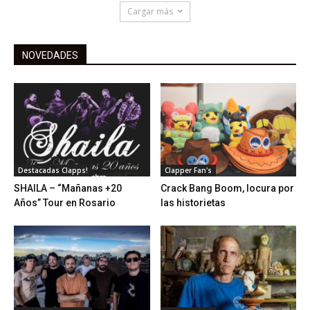
Cargar más
NOVEDADES
Destacadas Clapps!
Clapper Fan's
SHAILA – “Mañanas +20
Crack Bang Boom, locura por
Años” Tour en Rosario
las historietas