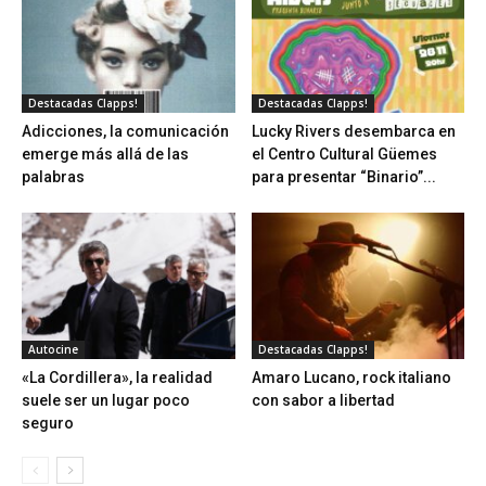
Destacadas Clapps!
Destacadas Clapps!
Adicciones, la comunicación
Lucky Rivers desembarca en
emerge más allá de las
el Centro Cultural Güemes
palabras
para presentar “Binario”...
Autocine
Destacadas Clapps!
«La Cordillera», la realidad
Amaro Lucano, rock italiano
suele ser un lugar poco
con sabor a libertad
seguro