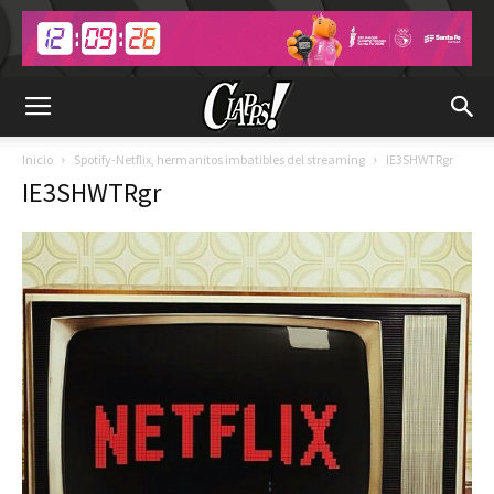
Inicio
Spotify-Netflix, hermanitos imbatibles del streaming
IE3SHWTRgr
IE3SHWTRgr