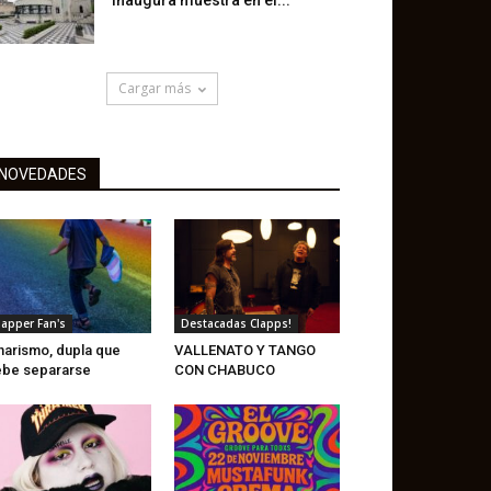
inaugura muestra en el...
Cargar más
NOVEDADES
lapper Fan's
Destacadas Clapps!
narismo, dupla que
VALLENATO Y TANGO
be separarse
CON CHABUCO