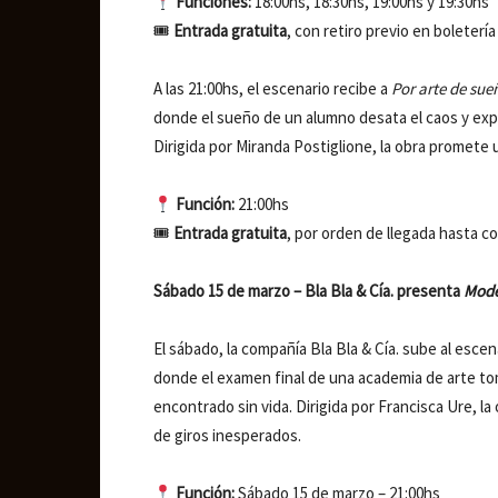
Funciones:
18:00hs, 18:30hs, 19:00hs y 19:30hs
🎟
Entrada gratuita
, con retiro previo en boletería
A las 21:00hs, el escenario recibe a
Por arte de sue
donde el sueño de un alumno desata el caos y expo
Dirigida por Miranda Postiglione, la obra promete
Función:
21:00hs
🎟
Entrada gratuita
, por orden de llegada hasta co
Sábado 15 de marzo – Bla Bla & Cía. presenta
Mode
El sábado, la compañía Bla Bla & Cía. sube al esce
donde el examen final de una academia de arte to
encontrado sin vida. Dirigida por Francisca Ure, l
de giros inesperados.
Función:
Sábado 15 de marzo – 21:00hs