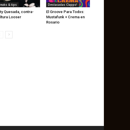
reaks & tips
Destacadas Clapps!
ty Quesada, contra-
El Groove Para Todxs:
ltura Looser
Mustafunk + Crema en
Rosario