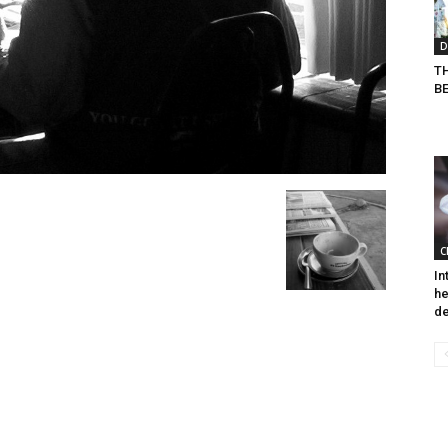
D
T
B
C
In
he
de