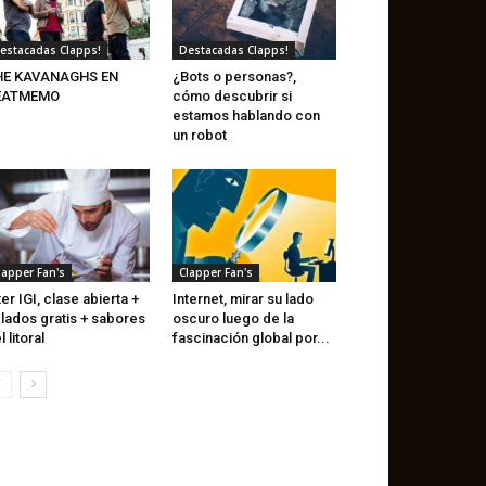
estacadas Clapps!
Destacadas Clapps!
HE KAVANAGHS EN
¿Bots o personas?,
EATMEMO
cómo descubrir si
estamos hablando con
un robot
lapper Fan's
Clapper Fan's
ter IGI, clase abierta +
Internet, mirar su lado
lados gratis + sabores
oscuro luego de la
l litoral
fascinación global por...