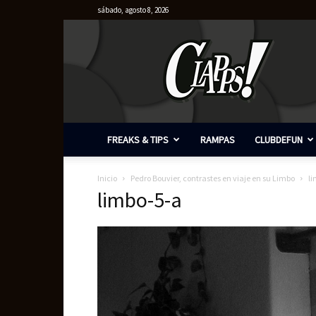
sábado, agosto 8, 2026
Clapps
FREAKS & TIPS
RAMPAS
CLUBDEFUN
Inicio
Pedro Bouvier, contrastes en viaje en su Limbo
l
limbo-5-a