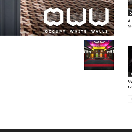
D
A
S
D
Gy
re