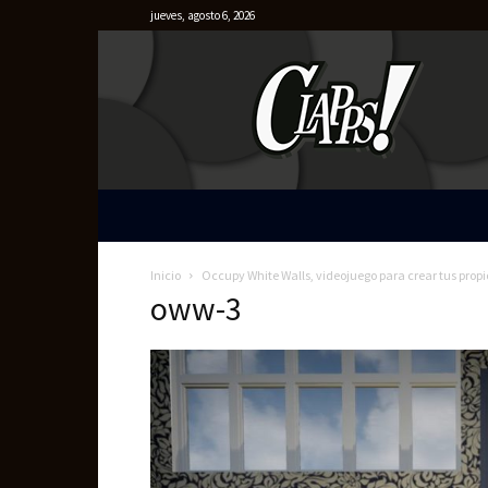
jueves, agosto 6, 2026
Clapps
Inicio
Occupy White Walls, videojuego para crear tus propi
oww-3