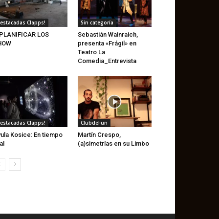
estacadas Clapps!
Sin categoría
 PLANIFICAR LOS
Sebastián Wainraich,
HOW
presenta «Frágil» en
Teatro La
Comedia_Entrevista
estacadas Clapps!
ClubdeFun
ula Kosice: En tiempo
Martín Crespo,
al
(a)simetrías en su Limbo