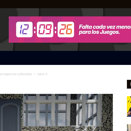
os espacios culturales
oww-3