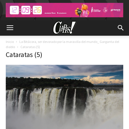
Inicio
La Bitácora, ser devorado por la maravilla del mundo_ Garganta del
diablo
Cataratas (5)
Cataratas (5)