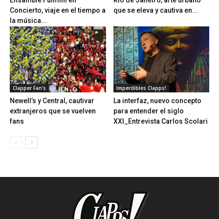
Ensamble Fulmini en
Río de Janeiro, arte urbano
Concierto, viaje en el tiempo a
que se eleva y cautiva en...
la música...
Clapper Fan's
Imperdibles Clapps!
Newell’s y Central, cautivar
La interfaz, nuevo concepto
extranjeros que se vuelven
para entender el siglo
fans
XXI_Entrevista Carlos Scolari