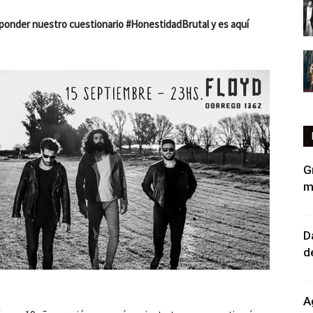
esponder nuestro cuestionario #HonestidadBrutal y es aquí
G
m
D
d
A