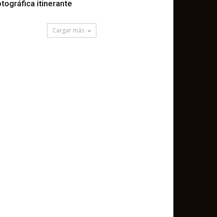
otográfica itinerante
Cargar más