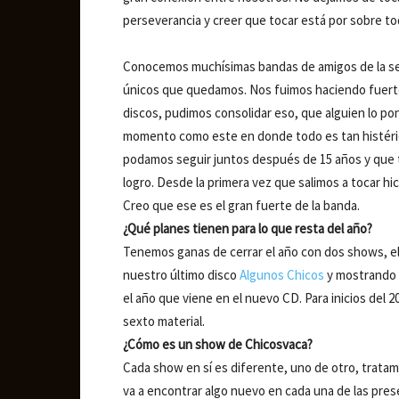
perseverancia y creer que tocar está por sobre to
Conocemos muchísimas bandas de amigos de la se
únicos que quedamos. Nos fuimos haciendo fuerte
discos, pudimos consolidar eso, que alguien lo po
momento como este en donde todo es tan histéric
podamos seguir juntos después de 15 años y que t
logro. Desde la primera vez que salimos a tocar hi
Creo que ese es el gran fuerte de la banda.
¿Qué planes tienen para lo que resta del año?
Tenemos ganas de cerrar el año con dos shows, el
nuestro último disco
Algunos Chicos
y mostrando 
el año que viene en el nuevo CD. Para inicios del 
sexto material.
¿Cómo es un show de Chicosvaca?
Cada show en sí es diferente, uno de otro, tratam
va a encontrar algo nuevo en cada una de las pr