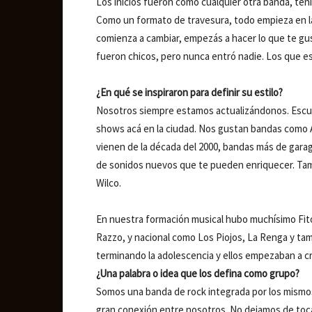
Los inicios fueron como cualquier otra banda, ten
Como un formato de travesura, todo empieza en la 
comienza a cambiar, empezás a hacer lo que te gus
fueron chicos, pero nunca entró nadie. Los que 
¿En qué se inspiraron para definir su estilo?
Nosotros siempre estamos actualizándonos. Escu
shows acá en la ciudad. Nos gustan bandas como A
vienen de la década del 2000, bandas más de gar
de sonidos nuevos que te pueden enriquecer. Ta
Wilco.
En nuestra formación musical hubo muchísimo Fito 
Razzo, y nacional como Los Piojos, La Renga y t
terminando la adolescencia y ellos empezaban a c
¿Una palabra o idea que los defina como grupo?
Somos una banda de rock integrada por los mismo
gran conexión entre nosotros. No dejamos de toca