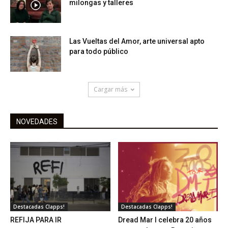
milongas y talleres
Las Vueltas del Amor, arte universal apto
para todo público
Cargar más
NOVEDADES
Destacadas Clapps!
Destacadas Clapps!
REFIJA PARA IR
Dread Mar I celebra 20 años