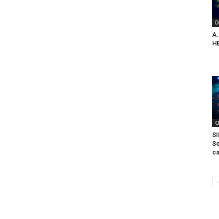
D
A.
H
C
SI
Se
ca