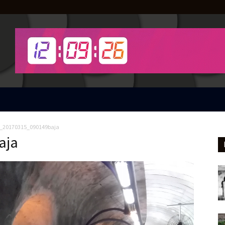
_20170315_090149baja
aja