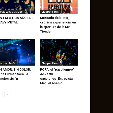
estacadas Clapps!
Clapper Fan's
N.I.M.A.L: 30 AÑOS DE
Mercado del Patio,
EAVY METAL
crónica experiencial en
la apertura de la Mini-
Tienda...
lapper Fan's
Clapper Fan's
N AMOR, SIN DOLOR:
ROPA, el “pasatiempo”
ba Furman toca La
de vestir
nción sin fin
canciones_Entrevista
Manuel Asenjo