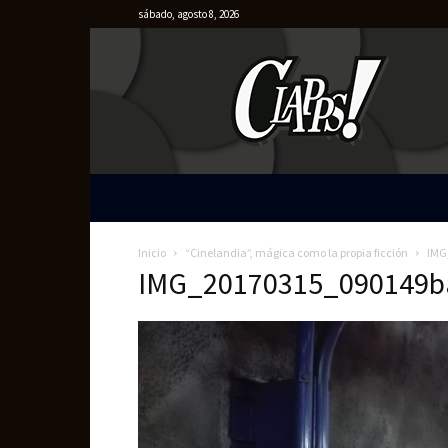
sábado, agosto 8, 2026
Clapps
Inicio
“Cinelandia”, mágica como la propia ficción
IMG
IMG_20170315_090149b