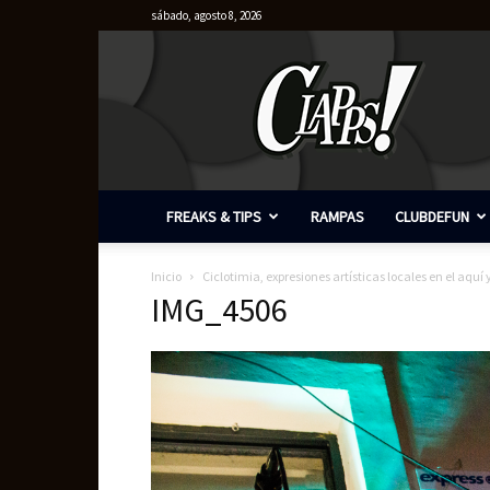
sábado, agosto 8, 2026
Clapps
FREAKS & TIPS
RAMPAS
CLUBDEFUN
Inicio
Ciclotimia, expresiones artísticas locales en el aquí
IMG_4506