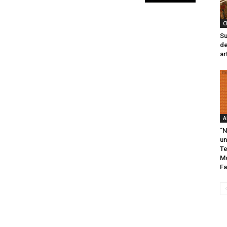
C
Su
de
ar
A
“N
un
Te
Mo
Fa