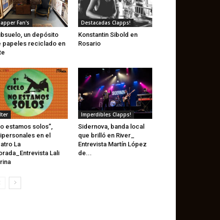
lapper Fan's
Destacadas Clapps!
bsuelo, un depósito
Konstantin Sibold en
 papeles reciclado en
Rosario
te
lter
Imperdibles Clapps!
o estamos solos”,
Sidernova, banda local
ipersonales en el
que brilló en River_
atro La
Entrevista Martín López
rada_Entrevista Lali
de...
rina