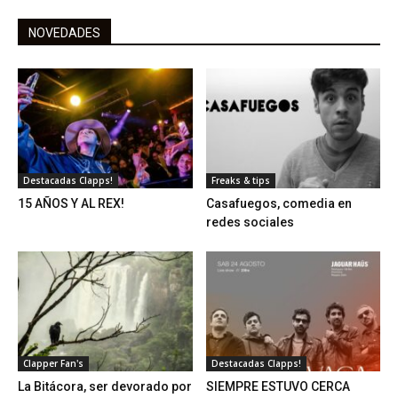
NOVEDADES
Destacadas Clapps!
Freaks & tips
15 AÑOS Y AL REX!
Casafuegos, comedia en
redes sociales
Clapper Fan's
Destacadas Clapps!
La Bitácora, ser devorado por
SIEMPRE ESTUVO CERCA