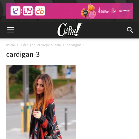
Inicio
Cárdigan, el mejor aliado
cardigan-3
cardigan-3