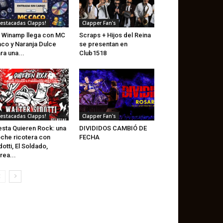
estacadas Clapps!
Clapper Fan's
 Winamp llega con MC
Scraps + Hijos del Reina
co y Naranja Dulce
se presentan en
ra una...
Club1518
estacadas Clapps!
Clapper Fan's
esta Quieren Rock: una
DIVIDIDOS CAMBIÓ DE
che ricotera con
FECHA
dotti, El Soldado,
rea...