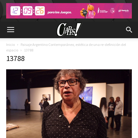
Inicio
Paisaje Argentino Contemporáneo, estética de una re-definición del
espacio
13788
13788