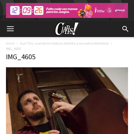
Inicio
Gurí Trío, cuando la mixtura estilística se vuelve identidad
IMG_4605
IMG_4605