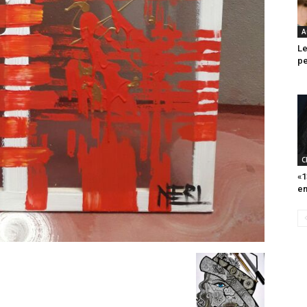
A
Le
pe
C
«1
en