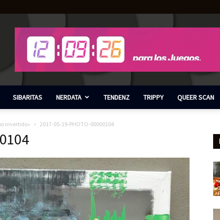
SIBARITAS
NERDATA
TENDENZ
TRIPPY
QUEER SCAN
po invertido»
2017-05-19-PHOTO-00000104
0104