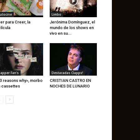
utocine
Limbo
er para Creer, la
Jerónima Domínguez, el
lícula
mundo de los shows en
vivo en su...
lapper Fan's
Destacadas Clapps!
3 reasons why», morbo
CRISTIAN CASTRO EN
 cassettes
NOCHES DE LUNARIO