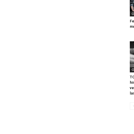
C
Fe
mu
C
TO
hi
ve
la