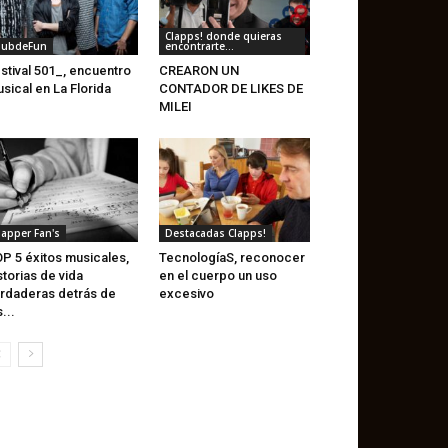
Clapps! donde quieras
lubdeFun
encontrarte...
stival 501_, encuentro
CREARON UN
sical en La Florida
CONTADOR DE LIKES DE
MILEI
lapper Fan's
Destacadas Clapps!
P 5 éxitos musicales,
TecnologíaS, reconocer
storias de vida
en el cuerpo un uso
rdaderas detrás de
excesivo
s...