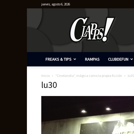
jueves, agosto 6, 2026
Clapps
FREAKS & TIPS
RAMPAS
CLUBDEFUN
Inicio
“Cinelandia”, mágica como la propia ficción
lu3
lu30