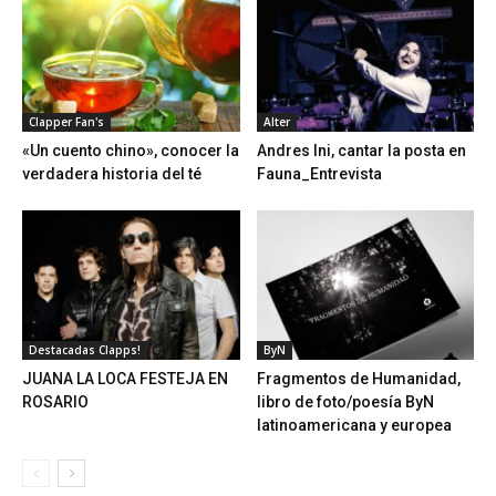
Clapper Fan's
Alter
«Un cuento chino», conocer la
Andres Ini, cantar la posta en
verdadera historia del té
Fauna_Entrevista
Destacadas Clapps!
ByN
JUANA LA LOCA FESTEJA EN
Fragmentos de Humanidad,
ROSARIO
libro de foto/poesía ByN
latinoamericana y europea