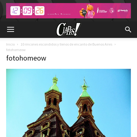
Inicio
10 rincones escondidos y llenos de encanto de Buenos Aires
fotohomeow
fotohomeow