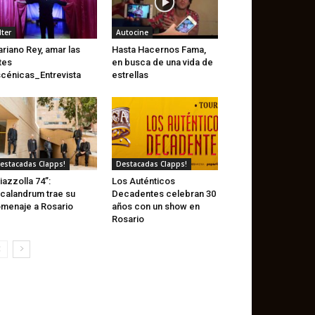
lter
Autocine
riano Rey, amar las
Hasta Hacernos Fama,
tes
en busca de una vida de
cénicas_Entrevista
estrellas
estacadas Clapps!
Destacadas Clapps!
iazzolla 74”:
Los Auténticos
calandrum trae su
Decadentes celebran 30
menaje a Rosario
años con un show en
Rosario