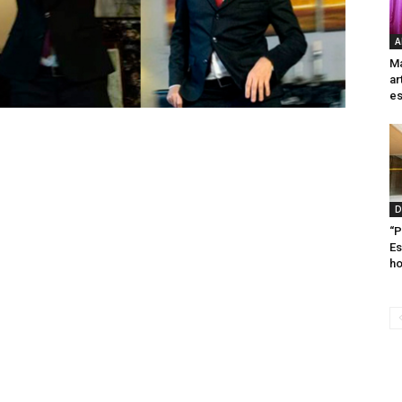
A
Ma
ar
es
D
“P
Es
ho