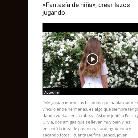
«Fantasía de niña», crear lazos
jugando
Autocine
"Me gustan mucho las historias que hablan sobre 
vínculo entre hermanas, es algo que siempre teng
dando vueltas en la cabeza. Así que junté a Emilia 
Olivia, dos amigas que se llevan muy bien y les
encantó la idea de pasar una tarde grabando y
sacando fotos", cuenta Delfina Ciancio, joven