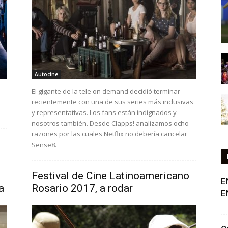
Autocine
El gigante de la tele on demand decidió terminar
recientemente con una de sus series más inclusivas
y representativas. Los fans están indignados y
nosotros también. Desde Clapps! analizamos ocho
razones por las cuales Netflix no debería cancelar
Sense8.
Festival de Cine Latinoamericano
E
a
Rosario 2017, a rodar
E