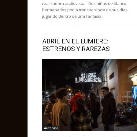
realizadora audiovisual. Dos niñas de blanco,
hermanadas por la transparencia de sus días,
jugando dentro de una fantasía...
ABRIL EN EL LUMIERE:
ESTRENOS Y RAREZAS
Autocine