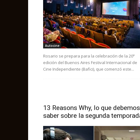
Autocine
Rosario se prepara para la celebración de la 20ª
edición del Buenos Aires Festival Internacional de
Cine Independiente (Bafici), que comenzó este...
13 Reasons Why, lo que debemos
saber sobre la segunda temporad