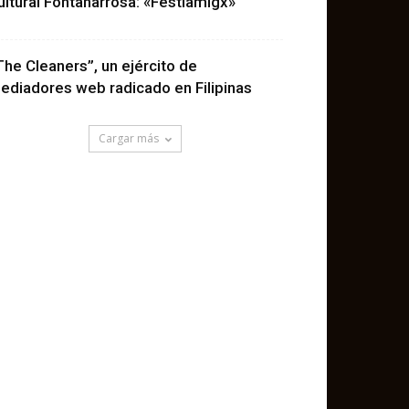
ultural Fontanarrosa: «Festiamigx»
The Cleaners”, un ejército de
ediadores web radicado en Filipinas
Cargar más