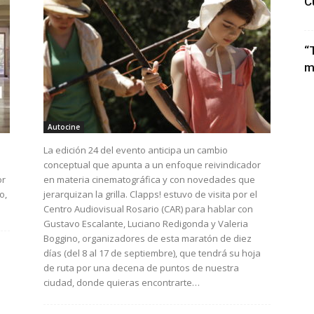
C
“
m
Autocine
La edición 24 del evento anticipa un cambio
conceptual que apunta a un enfoque reivindicador
or
en materia cinematográfica y con novedades que
o,
jerarquizan la grilla. Clapps! estuvo de visita por el
Centro Audiovisual Rosario (CAR) para hablar con
Gustavo Escalante, Luciano Redigonda y Valeria
Boggino, organizadores de esta maratón de diez
días (del 8 al 17 de septiembre), que tendrá su hoja
de ruta por una decena de puntos de nuestra
ciudad, donde quieras encontrarte…