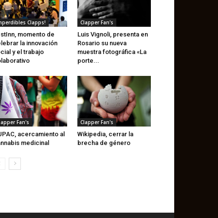
mperdibles Clapps!
Clapper Fan's
stInn, momento de
Luis Vignoli, presenta en
lebrar la innovación
Rosario su nueva
cial y el trabajo
muestra fotográfica «La
laborativo
porte...
lapper Fan's
Clapper Fan's
PAC, acercamiento al
Wikipedia, cerrar la
nnabis medicinal
brecha de género