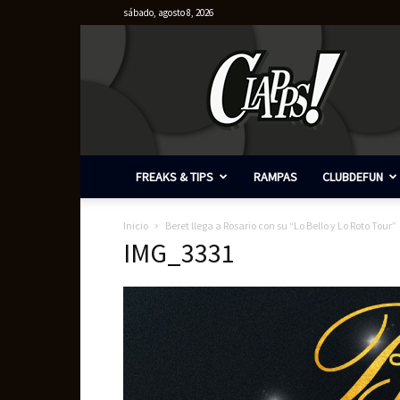
sábado, agosto 8, 2026
Clapps
FREAKS & TIPS
RAMPAS
CLUBDEFUN
Inicio
Beret llega a Rosario con su “Lo Bello y Lo Roto Tour”
IMG_3331