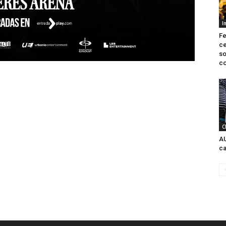
I
Fe
ce
so
co
C
AU
ca